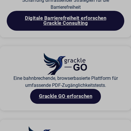
Schaffung umfassender Strategien für die
scrly_log_1
Barrierefreiheit
_dd_s
wordpressuser_16bb27147dd11b86705fc051b945e04b
_zitok
Digitale Barrierefreiheit erforschen
Grackle Consulting
amp_*
cbLDBex
ext_name
fs_uid
NFWSESSID
ssm_au_c
wordpresspass_16bb27147dd11b86705fc051b945e04b
Eine bahnbrechende, browserbasierte Plattform für
ws_form_*_hash
umfassende PDF-Zugänglichkeitstests.
Grackle GO erforschen