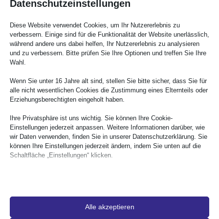
Datenschutzeinstellungen
Beliebte Software und Dienste
Diese Website verwendet Cookies, um Ihr Nutzererlebnis zu
verbessern. Einige sind für die Funktionalität der Website unerlässlich,
während andere uns dabei helfen, Ihr Nutzererlebnis zu analysieren
und zu verbessern. Bitte prüfen Sie Ihre Optionen und treffen Sie Ihre
Wahl.
Wenn Sie unter 16 Jahre alt sind, stellen Sie bitte sicher, dass Sie für
alle nicht wesentlichen Cookies die Zustimmung eines Elternteils oder
Prüfen und korrigieren Sie die Ausgabe von Google
Erziehungsberechtigten eingeholt haben.
Workspace auf Barrierefreiheit.
Ihre Privatsphäre ist uns wichtig. Sie können Ihre Cookie-
Erkunden Sie den Grackle-Arbeitsbereich
Einstellungen jederzeit anpassen. Weitere Informationen darüber, wie
wir Daten verwenden, finden Sie in unserer Datenschutzerklärung. Sie
können Ihre Einstellungen jederzeit ändern, indem Sie unten auf die
Schaltfläche „Einstellungen“ klicken.
Bitte beachten Sie, dass die Deaktivierung bestimmter Arten von
Cookies Ihre Nutzung der Website und die von uns angebotenen
Dienste beeinträchtigen kann.
Alle akzeptieren
Die nächste Generation der PDF-Sanierung
Wesentliche