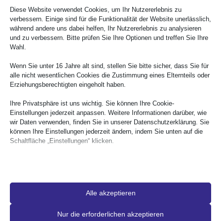
Disziplin führt. Jede Phase dieser Weiterentwicklung stärkt
Diese Website verwendet Cookies, um Ihr Nutzererlebnis zu
sowohl die rechtliche Vorbereitung als auch die
verbessern. Einige sind für die Funktionalität der Website unerlässlich,
Benutzererfahrung.
während andere uns dabei helfen, Ihr Nutzererlebnis zu analysieren
und zu verbessern. Bitte prüfen Sie Ihre Optionen und treffen Sie Ihre
Von „Inaktiv“ zu „Start“
Wahl.
Wenn Sie unter 16 Jahre alt sind, stellen Sie bitte sicher, dass Sie für
Erstellen Sie eine formelle Richtlinie zur Barrierefreiheit und
alle nicht wesentlichen Cookies die Zustimmung eines Elternteils oder
legen Sie fest, welche Führungskräfte dafür verantwortlich sind.
Erziehungsberechtigten eingeholt haben.
Übernehmen Sie ausdrücklich Standards wie WCAG 2.2 und
Ihre Privatsphäre ist uns wichtig. Sie können Ihre Cookie-
PDF/UA. Legen Sie grundlegende Testprotokolle fest und
Einstellungen jederzeit anpassen. Weitere Informationen darüber, wie
dokumentieren Sie Risikobereiche.
wir Daten verwenden, finden Sie in unserer Datenschutzerklärung. Sie
können Ihre Einstellungen jederzeit ändern, indem Sie unten auf die
Von der Einführung bis zur Integration
Schaltfläche „Einstellungen“ klicken.
Bitte beachten Sie, dass die Deaktivierung bestimmter Arten von
Schulen Sie Mitarbeiter abteilungsübergreifend. Definieren Sie
Cookies Ihre Nutzung der Website und die von uns angebotenen
wiederholbare Arbeitsabläufe. Integrieren Sie automatisierte
Dienste beeinträchtigen kann.
Validierungstools wie beispielsweise
Grackle Go
oder
Grackle
Alle akzeptieren
Check
in CI/CD-Pipelines. Barrierefreiheit wird Teil der Release-
Wesentliche
Kriterien und ist kein nachträglicher Einfall mehr.
Essenzielle Cookies und Dienste ermöglichen grundlegende
Nur die erforderlichen akzeptieren