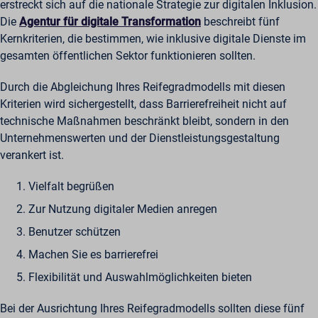
erstreckt sich auf die nationale Strategie zur digitalen Inklusion.
wordpressuser_16bb27147dd11b86705fc051b945e04b
_zitok
Die
Agentur für digitale Transformation
beschreibt fünf
amp_*
Kernkriterien, die bestimmen, wie inklusive digitale Dienste im
gesamten öffentlichen Sektor funktionieren sollten.
cbLDBex
ext_name
Durch die Abgleichung Ihres Reifegradmodells mit diesen
fs_uid
Kriterien wird sichergestellt, dass Barrierefreiheit nicht auf
NFWSESSID
technische Maßnahmen beschränkt bleibt, sondern in den
Unternehmenswerten und der Dienstleistungsgestaltung
ssm_au_c
verankert ist.
wordpresspass_16bb27147dd11b86705fc051b945e04b
ws_form_*_hash
Vielfalt begrüßen
Zur Nutzung digitaler Medien anregen
Benutzer schützen
Machen Sie es barrierefrei
Flexibilität und Auswahlmöglichkeiten bieten
Bei der Ausrichtung Ihres Reifegradmodells sollten diese fünf