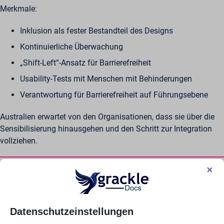
Merkmale:
Inklusion als fester Bestandteil des Designs
Kontinuierliche Überwachung
„Shift-Left“-Ansatz für Barrierefreiheit
Usability-Tests mit Menschen mit Behinderungen
Verantwortung für Barrierefreiheit auf Führungsebene
Australien erwartet von den Organisationen, dass sie über die
Sensibilisierung hinausgehen und den Schritt zur Integration
vollziehen.
Auf der Reifeskala nach oben klettern
×
Die Reife im Bereich Barrierefreiheit stellt sich nicht von selbst
ein. Sie erfordert einen strukturierten Prozess, der von reaktiven
Datenschutzeinstellungen
Maßnahmen hin zu einer fest verankerten betrieblichen