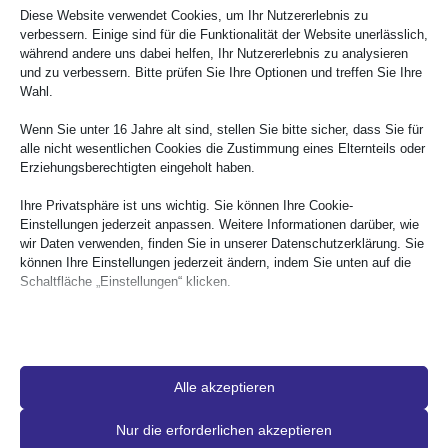
können jedoch keine vollständige Bewertung der logischen
Diese Website verwendet Cookies, um Ihr Nutzererlebnis zu
Fokusreihenfolge, der kontextuellen Nutzbarkeit, der kognitiven
verbessern. Einige sind für die Funktionalität der Website unerlässlich,
Zugänglichkeit oder der tatsächlichen Nutzererfahrung mit
während andere uns dabei helfen, Ihr Nutzererlebnis zu analysieren
und zu verbessern. Bitte prüfen Sie Ihre Optionen und treffen Sie Ihre
unterstützenden Technologien vornehmen. Sie können nicht
Wahl.
feststellen, ob die Anweisungen klar sind oder ob sich
dynamische Inhalte für Screenreader-Nutzer vorhersehbar
Wenn Sie unter 16 Jahre alt sind, stellen Sie bitte sicher, dass Sie für
verhalten.
alle nicht wesentlichen Cookies die Zustimmung eines Elternteils oder
Erziehungsberechtigten eingeholt haben.
Manuelle Tests sind nach wie vor entscheidend. Navigation nur
Ihre Privatsphäre ist uns wichtig. Sie können Ihre Cookie-
über die Tastatur,
Bildschirmleser
Tests und Nutzerfeedback
Einstellungen jederzeit anpassen. Weitere Informationen darüber, wie
sind notwendige Bestandteile einer vollständigen ADA-
wir Daten verwenden, finden Sie in unserer Datenschutzerklärung. Sie
können Ihre Einstellungen jederzeit ändern, indem Sie unten auf die
Konformitätsprüfung.
Schaltfläche „Einstellungen“ klicken.
ADA-Konformität erfordert ständige
Bitte beachten Sie, dass die Deaktivierung bestimmter Arten von
Kontrolle
Cookies Ihre Nutzung der Website und die von uns angebotenen
Dienste beeinträchtigen kann.
Echte Zugänglichkeitskonformität geht über technische
Alle akzeptieren
Korrekturen hinaus. Sie erfordert Richtlinien, dokumentierte
Wesentliche
Essenzielle Cookies und Dienste ermöglichen grundlegende
Standards, Zugänglichkeitserklärungen, Schulungsprogramme
Nur die erforderlichen akzeptieren
Funktionen und sind für das ordnungsgemäße Funktionieren der