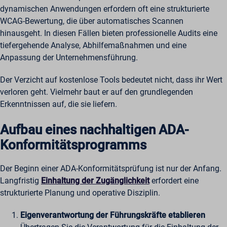
wordpressuser_16bb27147dd11b86705fc051b945e04b
dynamischen Anwendungen erfordern oft eine strukturierte
_zitok
WCAG-Bewertung, die über automatisches Scannen
amp_*
hinausgeht. In diesen Fällen bieten professionelle Audits eine
cbLDBex
tiefergehende Analyse, Abhilfemaßnahmen und eine
ext_name
Anpassung der Unternehmensführung.
fs_uid
Der Verzicht auf kostenlose Tools bedeutet nicht, dass ihr Wert
NFWSESSID
verloren geht. Vielmehr baut er auf den grundlegenden
ssm_au_c
Erkenntnissen auf, die sie liefern.
wordpresspass_16bb27147dd11b86705fc051b945e04b
Aufbau eines nachhaltigen ADA-
ws_form_*_hash
Konformitätsprogramms
Der Beginn einer ADA-Konformitätsprüfung ist nur der Anfang.
Langfristig
Einhaltung der Zugänglichkeit
erfordert eine
strukturierte Planung und operative Disziplin.
Eigenverantwortung der Führungskräfte etablieren