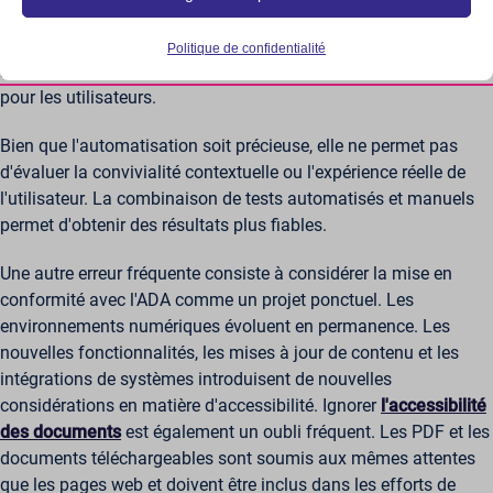
fonctionnalités de base et sont nécessaires au bon fonctionnement
justice récentes liées à l'ADA ciblent spécifiquement les sites
du site web. Ces cookies et services ne nécessitent pas le
utilisant ces superpositions, car elles peuvent interférer avec les
consentement de l'utilisateur conformément au RGPD.
Politique de confidentialité
lecteurs d'écran et créer une expérience ‘distincte mais inégale’
Afficher les détails
pour les utilisateurs.
Analyses
__cf_bm__
Les cookies statistiques recueillent des informations sur l'utilisation
Bien que l'automatisation soit précieuse, elle ne permet pas
du site, ce qui nous permet de mieux comprendre comment nos
_cs_c
visiteurs interagissent avec notre site web.
d'évaluer la convivialité contextuelle ou l'expérience réelle de
cf_clearance
Afficher les détails
l'utilisateur. La combinaison de tests automatisés et manuels
scrly_token
permet d'obtenir des résultats plus fiables.
Marketing
_ga
Les services de marketing sont utilisés par des annonceurs ou des
wordpress_*
éditeurs tiers pour diffuser des publicités personnalisées. Pour ce
Une autre erreur fréquente consiste à considérer la mise en
_ga_*
wordpress_logged_in_*
faire, ils suivent les visiteurs sur plusieurs sites web.
conformité avec l'ADA comme un projet ponctuel. Les
_hp2_id.*
Afficher les détails
wp-postpass_*
environnements numériques évoluent en permanence. Les
_pk_id*
Autres services
wp-settings-*
nouvelles fonctionnalités, les mises à jour de contenu et les
_cs_id
Cette catégorie regroupe tous les cookies, domaines et services
_pk_ref*
intégrations de systèmes introduisent de nouvelles
wp-settings-time-*
qui ne figurent pas dans les autres catégories spécifiques ou qui
_gcl_au
considérations en matière d'accessibilité. Ignorer
l'accessibilité
_pk_ses*
n'ont pas été explicitement classés.
wpe-auth
des documents
est également un oubli fréquent. Les PDF et les
Afficher les détails
mp_*_mixpanel
mhcookie
documents téléchargeables sont soumis aux mêmes attentes
scrly_log_1
que les pages web et doivent être inclus dans les efforts de
_dd_s