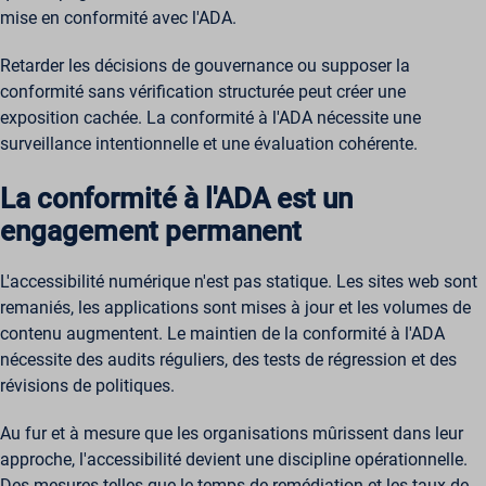
wordpressuser_16bb27147dd11b86705fc051b945e04b
mise en conformité avec l'ADA.
_zitok
amp_*
Retarder les décisions de gouvernance ou supposer la
conformité sans vérification structurée peut créer une
cbLDBex
exposition cachée. La conformité à l'ADA nécessite une
ext_name
surveillance intentionnelle et une évaluation cohérente.
fs_uid
NFWSESSID
La conformité à l'ADA est un
ssm_au_c
engagement permanent
wordpresspass_16bb27147dd11b86705fc051b945e04b
L'accessibilité numérique n'est pas statique. Les sites web sont
ws_form_*_hash
remaniés, les applications sont mises à jour et les volumes de
contenu augmentent. Le maintien de la conformité à l'ADA
nécessite des audits réguliers, des tests de régression et des
révisions de politiques.
Au fur et à mesure que les organisations mûrissent dans leur
approche, l'accessibilité devient une discipline opérationnelle.
Des mesures telles que le temps de remédiation et les taux de