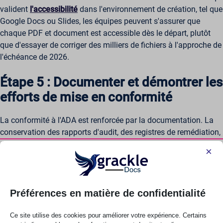
valident
l'accessibilité
dans l'environnement de création, tel que
Google Docs ou Slides, les équipes peuvent s'assurer que
chaque PDF et document est accessible dès le départ, plutôt
que d'essayer de corriger des milliers de fichiers à l'approche de
l'échéance de 2026.
Étape 5 : Documenter et démontrer les
efforts de mise en conformité
La conformité à l'ADA est renforcée par la documentation. La
conservation des rapports d'audit, des registres de remédiation,
des preuves de tests et de la documentation sur les politiques
×
internes démontre un effort structuré et un engagement de
bonne foi.
La publication d'une déclaration d'accessibilité sur votre site
Préférences en matière de confidentialité
web renforce la transparence. Des mécanismes clairs de retour
d'information permettent aux utilisateurs de signaler
Ce site utilise des cookies pour améliorer votre expérience. Certains