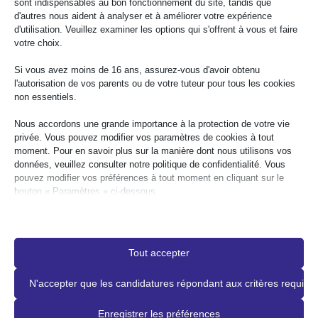
sont indispensables au bon fonctionnement du site, tandis que
directement les obstacles. Lorsque les organisations
d'autres nous aident à analyser et à améliorer votre expérience
documentent leurs processus et répondent rapidement aux
d'utilisation. Veuillez examiner les options qui s'offrent à vous et faire
commentaires, elles renforcent leur crédibilité et améliorent leur
votre choix.
légitimité juridique.
Si vous avez moins de 16 ans, assurez-vous d'avoir obtenu
l'autorisation de vos parents ou de votre tuteur pour tous les cookies
La transparence renforce également la confiance des clients,
non essentiels.
des partenaires et des organismes d'approvisionnement. La
documentation transforme la conformité à l'ADA d'une réponse
Nous accordons une grande importance à la protection de votre vie
réactive en une pratique de gouvernance visible.
privée. Vous pouvez modifier vos paramètres de cookies à tout
moment. Pour en savoir plus sur la manière dont nous utilisons vos
données, veuillez consulter notre politique de confidentialité. Vous
Erreurs courantes à éviter lors de la
pouvez modifier vos préférences à tout moment en cliquant sur le
mise en conformité avec l'ADA
bouton « Paramètres » ci-dessous.
Veuillez noter que si vous choisissez de désactiver certains types de
L'un des pièges les plus fréquents est le recours à des
cookies, cela peut avoir une incidence sur votre expérience de
‘superpositions d'accessibilité’ ou à des gadgets automatisés
navigation sur le site et sur les services que nous sommes en mesure
Tout accepter
de vous proposer.
qui prétendent rendre un site conforme avec une seule ligne de
code. Souvent, ces solutions n'abordent pas les obstacles
N'accepter que les candidatures répondant aux critères requis
Les indispensables
structurels sous-jacents dans les documents numériques et les
Les cookies et services essentiels permettent d'assurer les
applications web complexes. En fait, de nombreuses actions en
Enregistrer les préférences