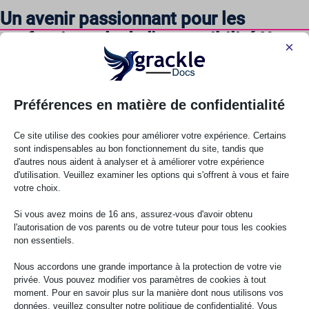
Un avenir passionnant pour les
professionnels de l'accessibilité Un
×
avenir passionnant pour les
professionnels de l'accessibilité
Préférences en matière de confidentialité
Plutôt que de menacer les carrières dans le domaine de
l'accessibilité, l'IA crée de nouvelles opportunités. L'IA se
Ce site utilise des cookies pour améliorer votre expérience. Certains
chargeant de l'exécution tactique, les professionnels de
sont indispensables au bon fonctionnement du site, tandis que
l'accessibilité peuvent se concentrer sur la stratégie,
d'autres nous aident à analyser et à améliorer votre expérience
d'utilisation. Veuillez examiner les options qui s'offrent à vous et faire
l'élaboration de programmes et la gestion du changement
votre choix.
organisationnel. Les experts peuvent développer une expertise
approfondie dans des domaines spécifiques tels que
Si vous avez moins de 16 ans, assurez-vous d'avoir obtenu
l'autorisation de vos parents ou de votre tuteur pour tous les cookies
l'accessibilité cognitive, les technologies émergentes ou les
non essentiels.
défis propres à l'industrie.
Nous accordons une grande importance à la protection de votre vie
Chaque organisation a besoin d'aide et de conseils sur la
privée. Vous pouvez modifier vos paramètres de cookies à tout
manière de mettre en œuvre efficacement les outils d'IA et de
moment. Pour en savoir plus sur la manière dont nous utilisons vos
données, veuillez consulter notre politique de confidentialité. Vous
maintenir une supervision humaine des programmes