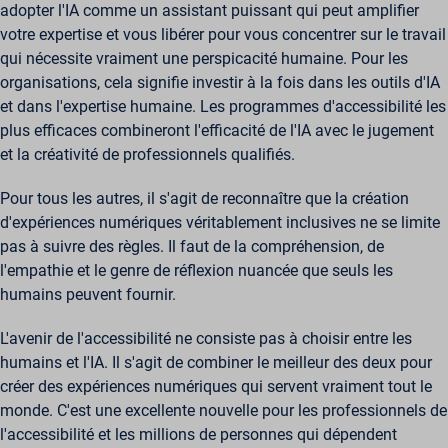
éditeurs tiers pour diffuser des publicités personnalisées. Pour ce
adopter l'IA comme un assistant puissant qui peut amplifier
_ga_*
wordpress_logged_in_*
faire, ils suivent les visiteurs sur plusieurs sites web.
votre expertise et vous libérer pour vous concentrer sur le travail
_hp2_id.*
Afficher les détails
wp-postpass_*
qui nécessite vraiment une perspicacité humaine. Pour les
_pk_id*
Autres services
organisations, cela signifie investir à la fois dans les outils d'IA
wp-settings-*
_cs_id
Cette catégorie regroupe tous les cookies, domaines et services
_pk_ref*
et dans l'expertise humaine. Les programmes d'accessibilité les
wp-settings-time-*
qui ne figurent pas dans les autres catégories spécifiques ou qui
_gcl_au
plus efficaces combineront l'efficacité de l'IA avec le jugement
_pk_ses*
n'ont pas été explicitement classés.
wpe-auth
et la créativité de professionnels qualifiés.
Afficher les détails
mp_*_mixpanel
mhcookie
scrly_log_1
Pour tous les autres, il s'agit de reconnaître que la création
_dd_s
wordpressuser_16bb27147dd11b86705fc051b945e04b
d'expériences numériques véritablement inclusives ne se limite
_zitok
pas à suivre des règles. Il faut de la compréhension, de
amp_*
l'empathie et le genre de réflexion nuancée que seuls les
humains peuvent fournir.
cbLDBex
ext_name
L'avenir de l'accessibilité ne consiste pas à choisir entre les
fs_uid
humains et l'IA. Il s'agit de combiner le meilleur des deux pour
NFWSESSID
créer des expériences numériques qui servent vraiment tout le
monde. C'est une excellente nouvelle pour les professionnels de
ssm_au_c
l'accessibilité et les millions de personnes qui dépendent
wordpresspass_16bb27147dd11b86705fc051b945e04b