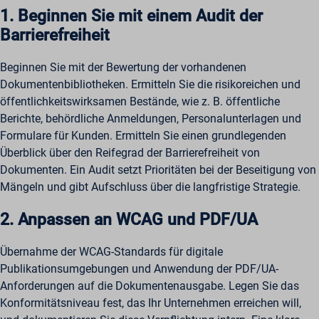
_hp2_id.*
Details anzeigen
wp-postpass_*
1. Beginnen Sie mit einem Audit der
_pk_id*
Weitere Dienste
Barrierefreiheit
wp-settings-*
_cs_id
Diese Kategorie umfasst alle Cookies, Domains und Dienste, die
_pk_ref*
wp-settings-time-*
nicht unter die anderen spezifischen Kategorien fallen oder nicht
_gcl_au
Beginnen Sie mit der Bewertung der vorhandenen
_pk_ses*
eindeutig zugeordnet werden konnten.
wpe-auth
Dokumentenbibliotheken. Ermitteln Sie die risikoreichen und
Details anzeigen
mp_*_mixpanel
mhcookie
öffentlichkeitswirksamen Bestände, wie z. B. öffentliche
scrly_log_1
Berichte, behördliche Anmeldungen, Personalunterlagen und
_dd_s
wordpressuser_16bb27147dd11b86705fc051b945e04b
Formulare für Kunden. Ermitteln Sie einen grundlegenden
_zitok
Überblick über den Reifegrad der Barrierefreiheit von
amp_*
Dokumenten. Ein Audit setzt Prioritäten bei der Beseitigung von
cbLDBex
Mängeln und gibt Aufschluss über die langfristige Strategie.
ext_name
2. Anpassen an WCAG und PDF/UA
fs_uid
NFWSESSID
Übernahme der WCAG-Standards für digitale
ssm_au_c
Publikationsumgebungen und Anwendung der PDF/UA-
Anforderungen auf die Dokumentenausgabe. Legen Sie das
wordpresspass_16bb27147dd11b86705fc051b945e04b
Konformitätsniveau fest, das Ihr Unternehmen erreichen will,
ws_form_*_hash