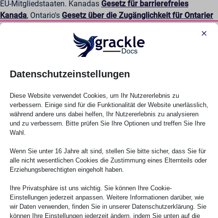
EU-Mitgliedstaaten. Kanadas
Gesetz für barrierefreies
Kanada
, Ontario's
Gesetz über die Zugänglichkeit für Ontarier
mit Behinderungen (AODA)
die
UK Gleichstellungsgesetz
×
2010
und
Australiens Gesetz zur Diskriminierung von
Behinderten (DDA)
weiter verstärken
Zugänglichkeit
Anforderungen.
Datenschutzeinstellungen
Viele dieser Gesetze beziehen sich explizit oder implizit auf
digitale Dokumente, wenn diese für die Erbringung von
Diese Website verwendet Cookies, um Ihr Nutzererlebnis zu
verbessern. Einige sind für die Funktionalität der Website unerlässlich,
Dienstleistungen, für Beschäftigungsinformationen oder für die
während andere uns dabei helfen, Ihr Nutzererlebnis zu analysieren
öffentliche Kommunikation verwendet werden. Multinationale
und zu verbessern. Bitte prüfen Sie Ihre Optionen und treffen Sie Ihre
Organisationen sehen sich mit sich überschneidenden
Wahl.
Verpflichtungen in verschiedenen Rechtsordnungen
Wenn Sie unter 16 Jahre alt sind, stellen Sie bitte sicher, dass Sie für
konfrontiert. Die Erwartungen an die Einhaltung der
alle nicht wesentlichen Cookies die Zustimmung eines Elternteils oder
Vorschriften steigen, statt zu sinken, und die
Erziehungsberechtigten eingeholt haben.
Durchsetzungsmechanismen entwickeln sich weiter.
Ihre Privatsphäre ist uns wichtig. Sie können Ihre Cookie-
Die weltweite Angleichung an Standards stärkt die
Einstellungen jederzeit anpassen. Weitere Informationen darüber, wie
wir Daten verwenden, finden Sie in unserer Datenschutzerklärung. Sie
Verantwortlichkeit. Da sich Regulierungsbehörden und
können Ihre Einstellungen jederzeit ändern, indem Sie unten auf die