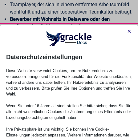
Teamplayer, der sich in einem entfernten Arbeitsumfeld
wohlfühlt und zu einer kooperativen Teamkultur beiträgt.
Bewerber mit Wohnsitz in Delaware oder den
umliegenden Gebieten werden bevorzugt.
×
Warum GrackleDocs?
Helfen Sie uns bei unserer Mission, die digitale Welt für alle
Datenschutzeinstellungen
zugänglich zu machen. GrackleDocs hat sich der
Zugänglichkeit, Innovation und Exzellenz verschrieben, und wir
Diese Website verwendet Cookies, um Ihr Nutzererlebnis zu
schätzen die Beiträge jedes einzelnen Teammitglieds. Diese
verbessern. Einige sind für die Funktionalität der Website unerlässlich,
Stelle bietet die Möglichkeit, an sinnvollen Projekten zu
während andere uns dabei helfen, Ihr Nutzererlebnis zu analysieren
und zu verbessern. Bitte prüfen Sie Ihre Optionen und treffen Sie Ihre
arbeiten, die den Zugang zu Informationen für Menschen auf
Wahl.
der ganzen Welt direkt verbessern.
Wenn Sie unter 16 Jahre alt sind, stellen Sie bitte sicher, dass Sie für
Wir bieten:
alle nicht wesentlichen Cookies die Zustimmung eines Elternteils oder
Erziehungsberechtigten eingeholt haben.
Ein flexibles Arbeitsumfeld mit den Tools, die Sie für Ihren
Erfolg benötigen.
Ihre Privatsphäre ist uns wichtig. Sie können Ihre Cookie-
Einstellungen jederzeit anpassen. Weitere Informationen darüber, wie
Wettbewerbsfähige Vergütung.