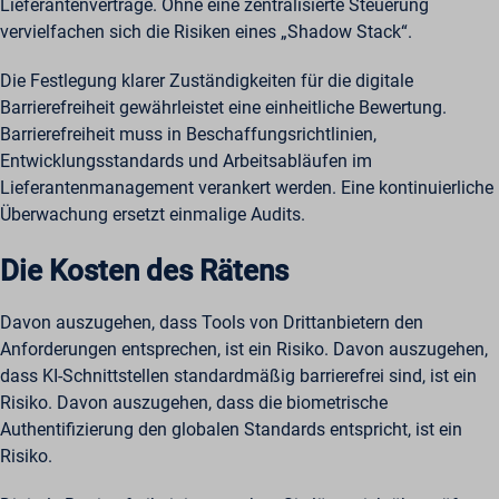
Weitere Dienste
Lieferantenverträge. Ohne eine zentralisierte Steuerung
wp-settings-*
_cs_id
Diese Kategorie umfasst alle Cookies, Domains und Dienste, die
_pk_ref*
vervielfachen sich die Risiken eines „Shadow Stack“.
wp-settings-time-*
nicht unter die anderen spezifischen Kategorien fallen oder nicht
_gcl_au
_pk_ses*
eindeutig zugeordnet werden konnten.
wpe-auth
Die Festlegung klarer Zuständigkeiten für die digitale
Details anzeigen
mp_*_mixpanel
mhcookie
Barrierefreiheit gewährleistet eine einheitliche Bewertung.
scrly_log_1
Barrierefreiheit muss in Beschaffungsrichtlinien,
_dd_s
wordpressuser_16bb27147dd11b86705fc051b945e04b
Entwicklungsstandards und Arbeitsabläufen im
_zitok
Lieferantenmanagement verankert werden. Eine kontinuierliche
amp_*
Überwachung ersetzt einmalige Audits.
cbLDBex
Die Kosten des Rätens
ext_name
fs_uid
Davon auszugehen, dass Tools von Drittanbietern den
NFWSESSID
Anforderungen entsprechen, ist ein Risiko. Davon auszugehen,
ssm_au_c
dass KI-Schnittstellen standardmäßig barrierefrei sind, ist ein
Risiko. Davon auszugehen, dass die biometrische
wordpresspass_16bb27147dd11b86705fc051b945e04b
Authentifizierung den globalen Standards entspricht, ist ein
ws_form_*_hash
Risiko.