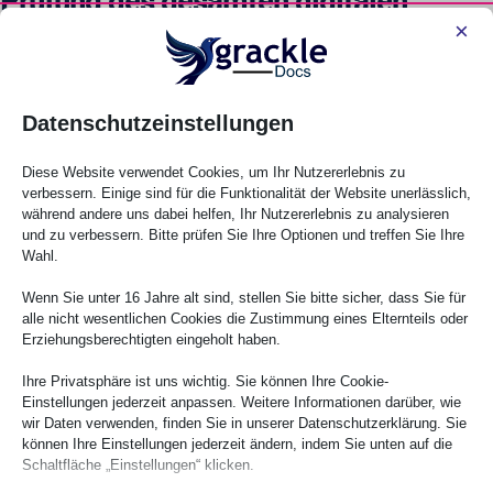
Prüfung des gesamten digitalen
×
Ökosystems
Um Barrierefreiheitsprüfungen über Webseiten hinaus
auszuweiten, ist eine strukturierte Methodik erforderlich.
Datenschutzeinstellungen
Alle Benutzerkontaktpunkte abbilden
Diese Website verwendet Cookies, um Ihr Nutzererlebnis zu
verbessern. Einige sind für die Funktionalität der Website unerlässlich,
Dokumentieren Sie jede Schnittstelle, mit der ein Nutzer
während andere uns dabei helfen, Ihr Nutzererlebnis zu analysieren
und zu verbessern. Bitte prüfen Sie Ihre Optionen und treffen Sie Ihre
interagiert: Webseiten, Chatbots, SaaS-Tools, Anmeldesysteme,
Wahl.
herunterladbare Dokumente, mobile Apps und eingebettete
Dienste. Bei Barrierefreiheitsprüfungen sollte der gesamte
Wenn Sie unter 16 Jahre alt sind, stellen Sie bitte sicher, dass Sie für
Nutzungsprozess bewertet werden, nicht nur einzelne
alle nicht wesentlichen Cookies die Zustimmung eines Elternteils oder
Erziehungsberechtigten eingeholt haben.
Komponenten.
Ihre Privatsphäre ist uns wichtig. Sie können Ihre Cookie-
Modalitätenübergreifende Prüfung
Einstellungen jederzeit anpassen. Weitere Informationen darüber, wie
wir Daten verwenden, finden Sie in unserer Datenschutzerklärung. Sie
Bewerten Sie die Navigation ausschließlich über die Tastatur,
können Ihre Einstellungen jederzeit ändern, indem Sie unten auf die
Schaltfläche „Einstellungen“ klicken.
die Kompatibilität mit Screenreadern, die Responsivität auf