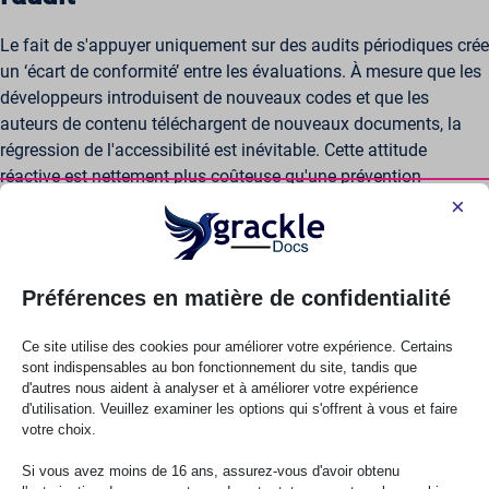
Le fait de s'appuyer uniquement sur des audits périodiques crée
un ‘écart de conformité’ entre les évaluations. À mesure que les
développeurs introduisent de nouveaux codes et que les
auteurs de contenu téléchargent de nouveaux documents, la
régression de l'accessibilité est inévitable. Cette attitude
réactive est nettement plus coûteuse qu'une prévention
proactive, car elle nécessite souvent des mesures correctives
×
d'urgence avant les mises à jour ou les audits importants.
Au fil du temps, ce cycle augmente les coûts et les contraintes
Préférences en matière de confidentialité
opérationnelles. Les organisations se retrouvent dans des
schémas de remédiation récurrents plutôt que dans des
Ce site utilise des cookies pour améliorer votre expérience. Certains
améliorations constantes. La stabilité de la réputation et de la
sont indispensables au bon fonctionnement du site, tandis que
conformité exige plus que des diagnostics répétés. Elles
d'autres nous aident à analyser et à améliorer votre expérience
nécessitent un alignement de la gouvernance et une prévention
d'utilisation. Veuillez examiner les options qui s'offrent à vous et faire
votre choix.
structurelle.
Si vous avez moins de 16 ans, assurez-vous d'avoir obtenu
Comment GrackleDocs fournit à la