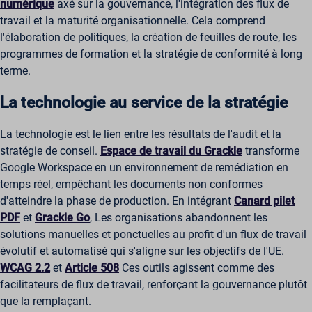
Les cookies statistiques recueillent des informations sur l'utilisation
numérique
axé sur la gouvernance, l'intégration des flux de
du site, ce qui nous permet de mieux comprendre comment nos
travail et la maturité organisationnelle. Cela comprend
_cs_c
visiteurs interagissent avec notre site web.
l'élaboration de politiques, la création de feuilles de route, les
cf_clearance
Afficher les détails
programmes de formation et la stratégie de conformité à long
scrly_token
Marketing
terme.
_ga
Les services de marketing sont utilisés par des annonceurs ou des
wordpress_*
éditeurs tiers pour diffuser des publicités personnalisées. Pour ce
_ga_*
La technologie au service de la stratégie
wordpress_logged_in_*
faire, ils suivent les visiteurs sur plusieurs sites web.
_hp2_id.*
Afficher les détails
wp-postpass_*
La technologie est le lien entre les résultats de l'audit et la
_pk_id*
Autres services
wp-settings-*
stratégie de conseil.
Espace de travail du Grackle
transforme
_cs_id
Cette catégorie regroupe tous les cookies, domaines et services
_pk_ref*
wp-settings-time-*
Google Workspace en un environnement de remédiation en
qui ne figurent pas dans les autres catégories spécifiques ou qui
_gcl_au
_pk_ses*
n'ont pas été explicitement classés.
wpe-auth
temps réel, empêchant les documents non conformes
Afficher les détails
mp_*_mixpanel
d'atteindre la phase de production. En intégrant
Canard pilet
mhcookie
PDF
et
Grackle Go
, Les organisations abandonnent les
scrly_log_1
_dd_s
solutions manuelles et ponctuelles au profit d'un flux de travail
wordpressuser_16bb27147dd11b86705fc051b945e04b
évolutif et automatisé qui s'aligne sur les objectifs de l'UE.
_zitok
WCAG 2.2
et
Article 508
Ces outils agissent comme des
amp_*
facilitateurs de flux de travail, renforçant la gouvernance plutôt
cbLDBex
que la remplaçant.
ext_name