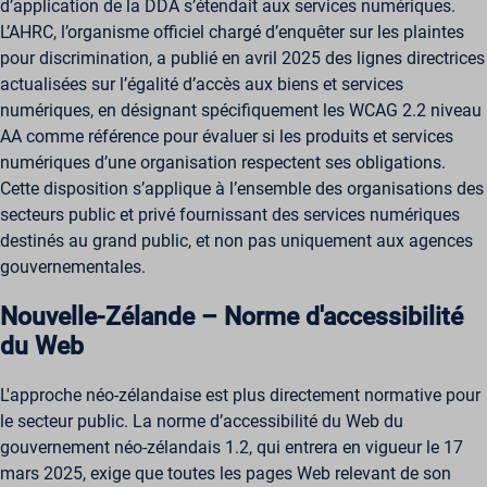
d’application de la DDA s’étendait aux services numériques.
ssm_au_c
L’AHRC, l’organisme officiel chargé d’enquêter sur les plaintes
wordpresspass_16bb27147dd11b86705fc051b945e04b
pour discrimination, a publié en avril 2025 des lignes directrices
actualisées sur l’égalité d’accès aux biens et services
ws_form_*_hash
numériques, en désignant spécifiquement les WCAG 2.2 niveau
AA comme référence pour évaluer si les produits et services
numériques d’une organisation respectent ses obligations.
Cette disposition s’applique à l’ensemble des organisations des
secteurs public et privé fournissant des services numériques
destinés au grand public, et non pas uniquement aux agences
gouvernementales.
Nouvelle-Zélande – Norme d'accessibilité
du Web
L'approche néo-zélandaise est plus directement normative pour
le secteur public. La norme d’accessibilité du Web du
gouvernement néo-zélandais 1.2, qui entrera en vigueur le 17
mars 2025, exige que toutes les pages Web relevant de son