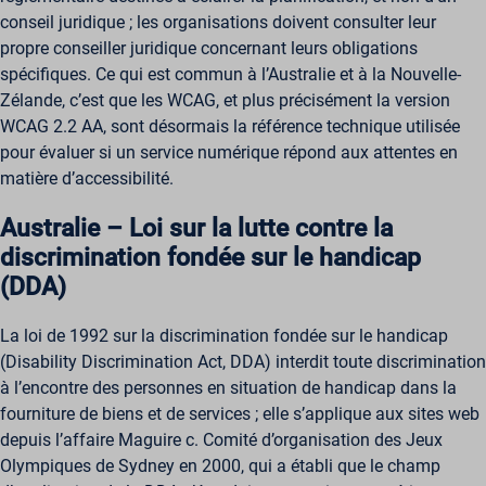
conseil juridique ; les organisations doivent consulter leur
scrly_token
Marketing
propre conseiller juridique concernant leurs obligations
_ga
Les services de marketing sont utilisés par des annonceurs ou des
wordpress_*
éditeurs tiers pour diffuser des publicités personnalisées. Pour ce
spécifiques. Ce qui est commun à l’Australie et à la Nouvelle-
_ga_*
wordpress_logged_in_*
faire, ils suivent les visiteurs sur plusieurs sites web.
Zélande, c’est que les WCAG, et plus précisément la version
_hp2_id.*
Afficher les détails
wp-postpass_*
WCAG 2.2 AA, sont désormais la référence technique utilisée
_pk_id*
Autres services
pour évaluer si un service numérique répond aux attentes en
wp-settings-*
_cs_id
Cette catégorie regroupe tous les cookies, domaines et services
_pk_ref*
matière d’accessibilité.
wp-settings-time-*
qui ne figurent pas dans les autres catégories spécifiques ou qui
_gcl_au
_pk_ses*
n'ont pas été explicitement classés.
wpe-auth
Australie – Loi sur la lutte contre la
Afficher les détails
mp_*_mixpanel
mhcookie
discrimination fondée sur le handicap
scrly_log_1
(DDA)
_dd_s
wordpressuser_16bb27147dd11b86705fc051b945e04b
_zitok
La loi de 1992 sur la discrimination fondée sur le handicap
amp_*
(Disability Discrimination Act, DDA) interdit toute discrimination
cbLDBex
à l’encontre des personnes en situation de handicap dans la
fourniture de biens et de services ; elle s’applique aux sites web
ext_name
depuis l’affaire Maguire c. Comité d’organisation des Jeux
fs_uid
Olympiques de Sydney en 2000, qui a établi que le champ
NFWSESSID