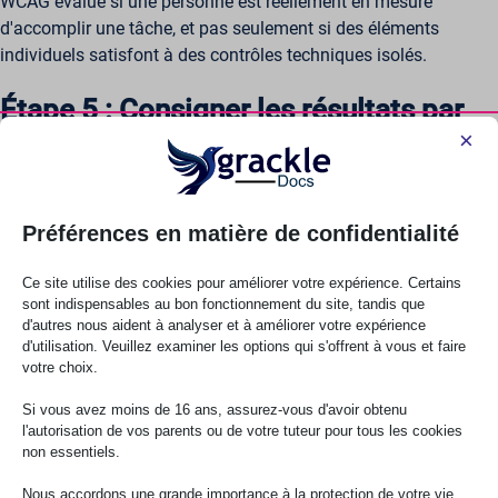
WCAG évalue si une personne est réellement en mesure
d'accomplir une tâche, et pas seulement si des éléments
individuels satisfont à des contrôles techniques isolés.
Étape 5 : Consigner les résultats par
×
rapport aux critères des WCAG
Les conclusions ne sont utiles que si elles sont consignées de
manière à ce qu'une personne extérieure à l'équipe d'audit — un
Préférences en matière de confidentialité
responsable technique, un responsable des achats ou un
organisme de réglementation — puisse s'en servir pour agir ou
Ce site utilise des cookies pour améliorer votre expérience. Certains
les vérifier. Chaque problème doit être associé au critère de
sont indispensables au bon fonctionnement du site, tandis que
d'autres nous aident à analyser et à améliorer votre expérience
conformité WCAG spécifique qu'il enfreint, plutôt que d'être
d'utilisation. Veuillez examiner les options qui s'offrent à vous et faire
décrit en termes généraux, afin que les équipes chargées de la
votre choix.
correction sachent précisément à quoi ressemble la solution.
Si vous avez moins de 16 ans, assurez-vous d'avoir obtenu
Chaque constat doit inclure une capture d’écran, une référence
l'autorisation de vos parents ou de votre tuteur pour tous les cookies
non essentiels.
de code ou une description claire des étapes permettant de
reproduire le problème, afin qu’un développeur ou un auteur de
Nous accordons une grande importance à la protection de votre vie