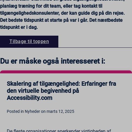
wordpress_logged_in_*
_hp2_id.*
Se detaljer
planlæg træning for dit team, eller tag kontakt til
wp-postpass_*
_pk_id*
Andre tjenester
tilgængelighedskonsulenter, der kan guide dig på din rejse.
_cs_id
Denne kategori omfatter alle cookies, domæner og tjenester, der
wp-settings-*
_pk_ref*
Det bedste tidspunkt at starte på var i går. Det næstbedste
ikke falder ind under de øvrige specifikke kategorier eller ikke er
_gcl_au
wp-settings-time-*
tidspunkt er i dag.
_pk_ses*
klart kategoriseret.
wpe-auth
Se detaljer
mp_*_mixpanel
Tilbage til toppen
mhcookie
scrly_log_1
_dd_s
wordpressuser_16bb27147dd11b86705fc051b945e04b
_zitok
Du er måske også interesseret i:
amp_*
cbLDBex
Skalering af tilgængelighed: Erfaringer fra
ext_name
den virtuelle begivenhed på
fs_uid
Accessibility.com
NFWSESSID
ssm_au_c
Posted in Nyheder on marts 12, 2025
wordpresspass_16bb27147dd11b86705fc051b945e04b
ws_form_*_hash
De fleste organisationer anerkender vigtigheden af