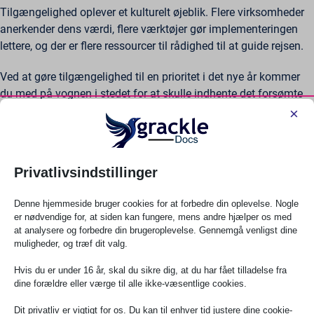
Tilgængelighed oplever et kulturelt øjeblik. Flere virksomheder
anerkender dens værdi, flere værktøjer gør implementeringen
lettere, og der er flere ressourcer til rådighed til at guide rejsen.
Ved at gøre tilgængelighed til en prioritet i det nye år kommer
du med på vognen i stedet for at skulle indhente det forsømte
senere. Du placerer din virksomhed i spidsen for dette skift i
×
stedet for at blive trukket modvilligt med af
lovgivningsmæssigt pres eller konkurrencemæssige ulemper.
Privatlivsindstillinger
Beslutningen, der bliver ved med at
give
Denne hjemmeside bruger cookies for at forbedre din oplevelse. Nogle
er nødvendige for, at siden kan fungere, mens andre hjælper os med
at analysere og forbedre din brugeroplevelse. Gennemgå venligst dine
I modsætning til fitness-fortsætter, der forsvinder i februar,
muligheder, og træf dit valg.
bliver tilgængelighedsforbedringer større med tiden. Hver
tilgængelig funktion, du implementerer i dag, fortsætter med at
Hvis du er under 16 år, skal du sikre dig, at du har fået tilladelse fra
levere værdi på ubestemt tid. Hver barriere, du fjerner, forbliver
dine forældre eller værge til alle ikke-væsentlige cookies.
fjernet. Hver person, du uddanner, spreder viden til andre, og
Dit privatliv er vigtigt for os. Du kan til enhver tid justere dine cookie-