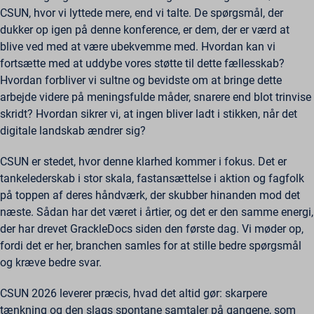
CSUN, hvor vi lyttede mere, end vi talte. De spørgsmål, der
dukker op igen på denne konference, er dem, der er værd at
blive ved med at være ubekvemme med. Hvordan kan vi
fortsætte med at uddybe vores støtte til dette fællesskab?
Hvordan forbliver vi sultne og bevidste om at bringe dette
arbejde videre på meningsfulde måder, snarere end blot trinvise
skridt? Hvordan sikrer vi, at ingen bliver ladt i stikken, når det
digitale landskab ændrer sig?
CSUN er stedet, hvor denne klarhed kommer i fokus. Det er
tankelederskab i stor skala, fastansættelse i aktion og fagfolk
på toppen af deres håndværk, der skubber hinanden mod det
næste. Sådan har det været i årtier, og det er den samme energi,
der har drevet GrackleDocs siden den første dag. Vi møder op,
fordi det er her, branchen samles for at stille bedre spørgsmål
og kræve bedre svar.
CSUN 2026 leverer præcis, hvad det altid gør: skarpere
tænkning og den slags spontane samtaler på gangene, som