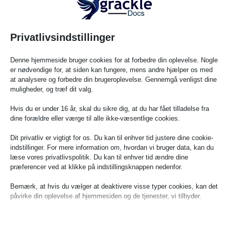
Privatlivsindstillinger
Læs indlæg
Denne hjemmeside bruger cookies for at forbedre din oplevelse. Nogle
er nødvendige for, at siden kan fungere, mens andre hjælper os med
at analysere og forbedre din brugeroplevelse. Gennemgå venligst dine
muligheder, og træf dit valg.
Den 24. april er tættere på, end du tror: Hvad
Hvis du er under 16 år, skal du sikre dig, at du har fået tilladelse fra
statslige og lokale myndigheder skal vide om
dine forældre eller værge til alle ikke-væsentlige cookies.
ADA-webtilgængelighed
Dit privatliv er vigtigt for os. Du kan til enhver tid justere dine cookie-
indstillinger. For mere information om, hvordan vi bruger data, kan du
Posted in Nyheder, Webtilgængelighed on marts 30, 2026
læse vores privatlivspolitik. Du kan til enhver tid ændre dine
præferencer ved at klikke på indstillingsknappen nedenfor.
Der er en dato i kalenderen, som mange statslige og
Bemærk, at hvis du vælger at deaktivere visse typer cookies, kan det
lokale myndigheder endnu ikke har sat kryds ved, men
påvirke din oplevelse af hjemmesiden og de tjenester, vi tilbyder.
det bør de. Den 24. april 2026 træder en vigtig ADA Title
II-regel...
Nødvendige