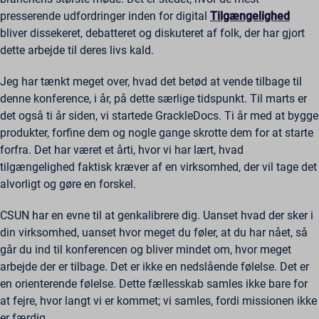
presserende udfordringer inden for digital
Tilgængelighed
bliver dissekeret, debatteret og diskuteret af folk, der har gjort
dette arbejde til deres livs kald.
Jeg har tænkt meget over, hvad det betød at vende tilbage til
denne konference, i år, på dette særlige tidspunkt. Til marts er
det også ti år siden, vi startede GrackleDocs. Ti år med at bygge
produkter, forfine dem og nogle gange skrotte dem for at starte
forfra. Det har været et årti, hvor vi har lært, hvad
tilgængelighed faktisk kræver af en virksomhed, der vil tage det
alvorligt og gøre en forskel.
CSUN har en evne til at genkalibrere dig. Uanset hvad der sker i
din virksomhed, uanset hvor meget du føler, at du har nået, så
går du ind til konferencen og bliver mindet om, hvor meget
arbejde der er tilbage. Det er ikke en nedslående følelse. Det er
en orienterende følelse. Dette fællesskab samles ikke bare for
at fejre, hvor langt vi er kommet; vi samles, fordi missionen ikke
er færdig.