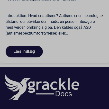
wordpressuser_16bb27147dd11b86705fc051b945e04b
_zitok
amp_*
Introduktion: Hvad er autisme? Autisme er en neurologisk
cbLDBex
tilstand, der påvirker den måde, en person interagerer
med verden omkring sig på. Den kaldes også ASD
ext_name
(autismespektrumforstyrrelse) eller...
fs_uid
NFWSESSID
ssm_au_c
Læs indlæg
wordpresspass_16bb27147dd11b86705fc051b945e04b
ws_form_*_hash