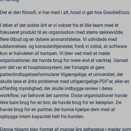
Det er den filosofi, vi har med i alt, hvad vi gør hos GrackleDocs.
I løbet af det sidste årti er vi vokset fra et lille team med et
fokuseret produkt til en organisation med større rækkevidde,
flere tilbud og en dybere ansvarsfølelse. Vi udvidede med
uddannelses- og konsulenttjenester, fordi vi indså, at software
kun er halvdelen af kampen. Vi blev ved med at møde
organisationer, der havde brug for mere end et værktøj. Uanset
om det var et hospitalssystem, der forsøgte at gøre
patientindtagelsesformularer tilgængelige, et universitet, der
skulle løse et årtis problemer med utilgængelige PDF'er, eller en
offentlig myndighed, der skulle indbygge review i deres
workflow, var behovet det samme. Disse organisationer havde
ikke bare brug for en bro; de havde brug for en køreplan. De
havde brug for en partner, der kunne hjælpe dem med at
opbygge intern kapacitet helt fra bunden.
Denne tilgang blev formet af mange års deltagelse i møder som