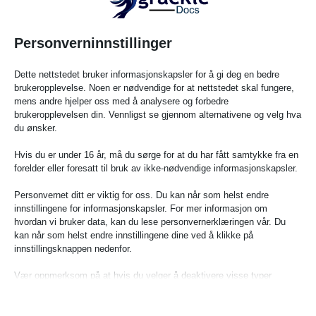
designutfordring, ikke et problem med
programvareautomatisering. Verktøy er viktige, men bare hvis
de bidrar til å styrke den menneskelige intensjonen i stedet for å
Personverninnstillinger
erstatte den.
Dette nettstedet bruker informasjonskapsler for å gi deg en bedre
Hos GrackleDocs er vårt oppdrag helt og holdent bygget rundt å
brukeropplevelse. Noen er nødvendige for at nettstedet skal fungere,
bygge bro over nettopp dette gapet. Vi tror på å tilby intuitive,
mens andre hjelper oss med å analysere og forbedre
brukeropplevelsen din. Vennligst se gjennom alternativene og velg hva
sanntidsveiledere som forvandler hverdagslige forfattere til
du ønsker.
tilgjengelighetsmestere fra første linje.
Hvis du er under 16 år, må du sørge for at du har fått samtykke fra en
Når vi slutter å behandle universell utforming som en vilkårlig
forelder eller foresatt til bruk av ikke-nødvendige informasjonskapsler.
liste med bokser som skal krysses av på slutten av et prosjekt,
Personvernet ditt er viktig for oss. Du kan når som helst endre
slutter vi å lage tekniske løsninger og begynner å bygge ekte,
innstillingene for informasjonskapsler. For mer informasjon om
inkluderende digitale opplevelser.
hvordan vi bruker data, kan du lese personvernerklæringen vår. Du
kan når som helst endre innstillingene dine ved å klikke på
Takk til alle i samfunnet vårt som har lent seg inn i disse
innstillingsknappen nedenfor.
vanskelige samtalene med oss denne uken. Veien til en
Vær oppmerksom på at hvis du velger å deaktivere visse typer
tilgjengelig digital verden finnes ikke i en samsvarsskanner; den
informasjonskapsler, kan dette påvirke din opplevelse av nettstedet og
bygges av skapere som bryr seg om leseren på den andre siden
tjenestene vi kan tilby.
av skjermen.