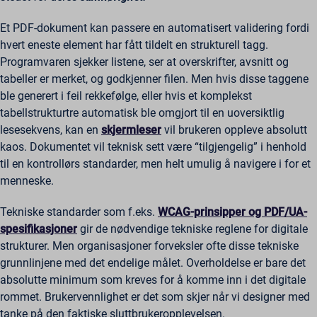
Et PDF-dokument kan passere en automatisert validering fordi
hvert eneste element har fått tildelt en strukturell tagg.
Programvaren sjekker listene, ser at overskrifter, avsnitt og
tabeller er merket, og godkjenner filen. Men hvis disse taggene
ble generert i feil rekkefølge, eller hvis et komplekst
tabellstrukturtre automatisk ble omgjort til en uoversiktlig
lesesekvens, kan en
skjermleser
vil brukeren oppleve absolutt
kaos. Dokumentet vil teknisk sett være “tilgjengelig” i henhold
til en kontrollørs standarder, men helt umulig å navigere i for et
menneske.
Tekniske standarder som f.eks.
WCAG-prinsipper og PDF/UA-
spesifikasjoner
gir de nødvendige tekniske reglene for digitale
strukturer. Men organisasjoner forveksler ofte disse tekniske
grunnlinjene med det endelige målet. Overholdelse er bare det
absolutte minimum som kreves for å komme inn i det digitale
rommet. Brukervennlighet er det som skjer når vi designer med
tanke på den faktiske sluttbrukeropplevelsen.