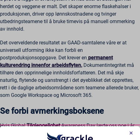
herdet og veggene er malt. Det skaper enorme flaskehalser i
produksjonen, driver opp lønnskostnadene og tvinger
utbedringsteamene til å bruke timevis på manuell ommerking
av innhold.
Det overveldende resultatet av GAAD-samtalene våre er at
universell utforming ikke kan forbli en
postproduksjonsoppgave. Det krever en
permanent
kulturendring innenfor arbeidsflyten.
Dokumentintegritet må
tilhøre den opprinnelige innholdsforfatteren. Det må skje
naturlig, flytende og uanstrengt i det øyeblikket det opprettes,
rett i de daglige arbeidsområdene som teamene allerede bruker,
som Google Workspace og Microsoft 365.
Se forbi avmerkingsboksene
Hvis Global
Tilgjengelighet
Awareness Day lærte oss noe i år,
×
og det er at ekte digital inkludering er en menneskesentrert