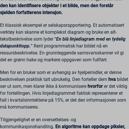
den kan identifisere objekter i et bilde, men den forstår
sjelden forfatterens intensjon.
Et klassisk eksempel er selskapsrapportering. Et automatisert
verktøy kan skanne et komplekst diagram og bruke en alt-
tekstbeskrivelse som lyder “
En blå linjediagram med en tydelig
datapunkttopp.
” Rent programmatisk har bildet nå en
ressursbeskrivelse. En grunnleggende samsvarsskanner vil gi
det en grønn hake og markere oppgaven som fullført.
Men for en bruker som er avhengig av hjelpemidler, er denne
beskrivelsen praktisk talt ubrukelig. Den forteller dem
hva
bildet
ser ut som, men klarer ikke å kommunisere
hvorfor
er det viktig
for fortellingen. Hvis linjediagrammet faktisk representerer et
fall i kvartalsinntektene på 15%, er det den informasjonen som
må kommuniseres.
Tilgjengelighet er en oversettelses- og
kommunikasjonshandling.
En algoritme kan oppdage piksler,