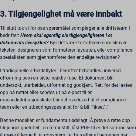
3. Tilgjengelighet må være innbakt
Til slutt tok vi for oss spørsmålet som plager alle driftsteam i
bedrifter:
Hvem skal egentlig eie tilgjengeligheten i et
dokuments livssyklus?
Bør det være forfatteren som skriver
teksten, designeren som formaterer layouten, eller compliance-
spesialisten som gjennomfører den endelige revisjonen?
I tradisjonelle arbeidsflyter i bedrifter behandles universell
utforming som en siste, reaktiv fase. Et dokument blir
undersøkt, utarbeidet, utformet og godkjent. Rett før det lastes
opp på nettet eller sendes ut på e-post til en
massedistribusjonsliste, blir det overlevert til et compliance-
team eller en utbedringsspesialist for å bli “fikset”.”
Denne modellen er fundamentalt ødelagt. Å prøve å rette opp
tilgjengelighetsfeil i en ferdigstilt, låst PDF-fil er det samme som
å prøve å legge til et rørsystem i et hus etter at betongen har