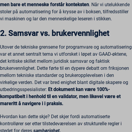
men bare et menneske forstår konteksten
. Når vi utelukkende
stoler på automatisering for å krysse av i boksen, tilfredsstiller
vi maskinen og lar den menneskelige leseren i stikken.
2. Samsvar vs. brukervennlighet
Utover de tekniske grensene for programvare og automatisering
var et annet sentralt tema vi utforsket i løpet av GAAD-øktene,
det kritiske skillet mellom juridisk samsvar og faktisk
brukervennlighet. Dette førte til en dypere debatt om friksjonen
mellom tekniske standarder og brukeropplevelsen i den
virkelige verden. Det var bred enighet blant digitale skapere og
utbedringsspesialister:
Et dokument kan være 100%-
kompatibelt i henhold til en validator, men likevel være et
mareritt å navigere i i praksis.
Hvordan kan dette skje? Det skjer fordi automatiserte
kontrollører ser etter tilstedeværelsen av strukturelle regler i
stedet for deres
samhørighet.