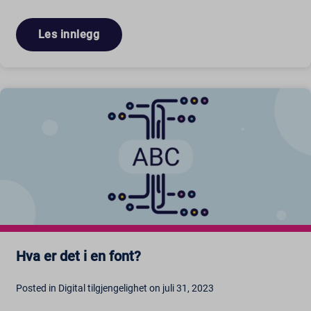
mhcookie
scrly_log_1
_dd_s
Les innlegg
wordpressuser_16bb27147dd11b86705fc051b945e04b
_zitok
amp_*
cbLDBex
ext_name
fs_uid
NFWSESSID
ssm_au_c
wordpresspass_16bb27147dd11b86705fc051b945e04b
ws_form_*_hash
Hva er det i en font?
Posted in Digital tilgjengelighet on juli 31, 2023