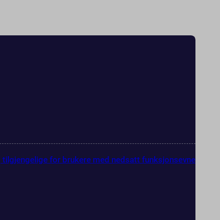
g tilgjengelige for brukere med nedsatt funksjonsevne