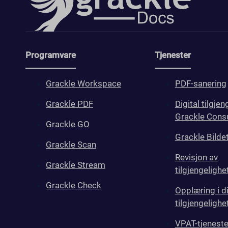
Programvare
Tjenester
Grackle Workspace
PDF-sanering
Grackle PDF
Digital tilgjen
Grackle Consu
Grackle GO
Grackle Bilde
Grackle Scan
Revisjon av
Grackle Stream
tilgjengelighe
Grackle Check
Opplæring i di
tilgjengelighe
VPAT-tjenest