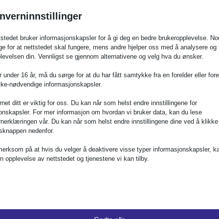
lige
SIPA
Brukerkonferanse
nverninnstillinger
tstedet bruker informasjonskapsler for å gi deg en bedre brukeropplevelse. No
nsen fungert som Colorados fremste knutepunkt for statlige 
e for at nettstedet skal fungere, mens andre hjelper oss med å analysere og 
r for å koble seg sammen og innovere. GrackleDocs er glade f
levelsen din. Vennligst se gjennom alternativene og velg hva du ønsker.
drive frem viktige diskusjoner om digital transformasjon, sa
 under 16 år, må du sørge for at du har fått samtykke fra en forelder eller fores
elser for alle borgere og studenter i hele delstaten.
kke-nødvendige informasjonskapsler.
et ditt er viktig for oss. Du kan når som helst endre innstillingene for
onskapsler. For mer informasjon om hvordan vi bruker data, kan du lese
IPA
Brukerkonferanse
?
nerklæringen vår. Du kan når som helst endre innstillingene dine ved å klikke
ngsknappen nedenfor.
kommunikasjon:
Lær hvordan du kan sikre at nyhetsbrev, styre
rksom på at hvis du velger å deaktivere visse typer informasjonskapsler, ka
 inkludert de som bruker tekniske hjelpemidler.
in opplevelse av nettstedet og tjenestene vi kan tilby.
klager:
Få proaktiv innsikt i samsvar med digital tilgjengeligh
disk forsvarlig.
dige informasjonskapsler og tjenester muliggjør grunnleggende funksjoner og
dige for at nettstedet skal fungere som det skal. Disse informasjonskapslen
:
Oppdag verktøy og ekspertgrep som sparer kommunikasjo
tene krever ikke brukerens samtykke i henhold til GDPR.