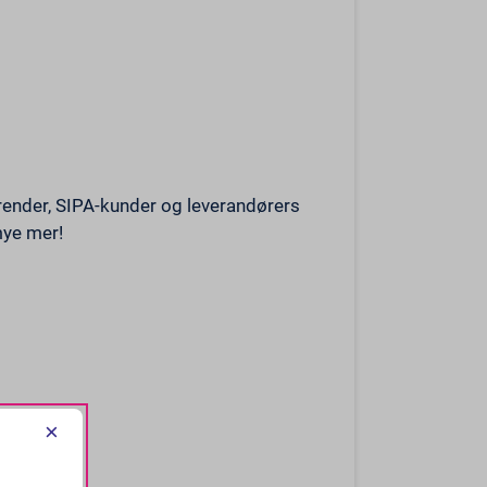
render, SIPA-kunder og leverandørers
mye mer!
×