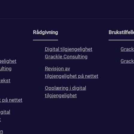
Rådgivning
Brukstilfell
Digital tilgjengelighet
Grack
Grackle Consulting
gelighet
Grack
lting
Revisjon av
tilgjengelighet på nettet
tekst
Opplæring i digital
tilgjengelighet
t på nettet
gital
t
en