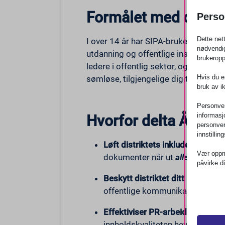
Formålet med den år
Perso
Dette net
I over 14 år har SIPA-brukerkonfera
nødvendig
utdanning og offentlige institusjone
brukeropp
ledere i offentlig sektor, og for å 
Hvis du er
sømløse, tilgjengelige digitale opplev
bruk av i
Personvern
informasj
Hvorfor delta
Årlig
S
personver
innstilli
Løft distriktets inkluderende 
Vær oppme
dokumenter når ut
alle
familier,
påvirke d
Beskytt distriktet ditt mot ADA-
Viktig
offentlige kommunikasjon er juri
Nødven
nødven
Effektiviser PR-arbeidsflyten din
tjenes
innholdskvaliteten heves.