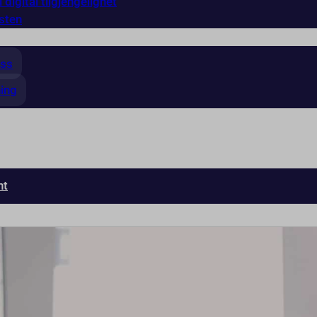
 digital tilgjengelighet
sten
ess
ning
nt