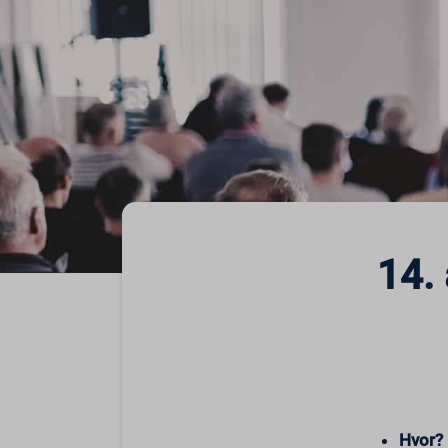
14.
Hvor?