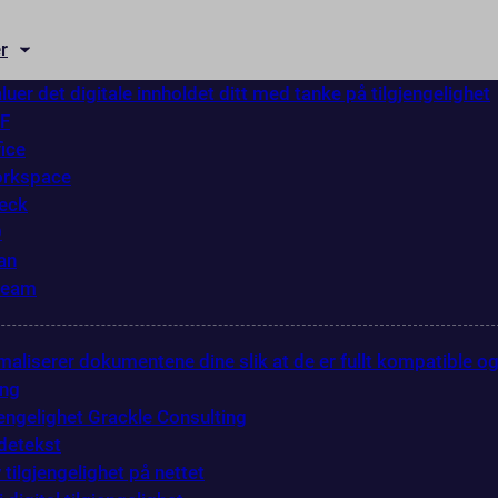
r
luer det digitale innholdet ditt med tanke på tilgjengelighet
DF
fice
orkspace
eck
O
an
ream
maliserer dokumentene dine slik at de er fullt kompatible o
ing
gjengelighet Grackle Consulting
ldetekst
 tilgjengelighet på nettet