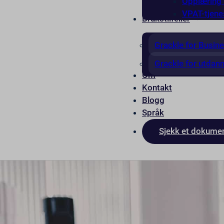
Opplæring i
VPAT-tjene
Brukstilfeller
Grackle for Busin
Grackle for utdan
Om
Kontakt
Blogg
Språk
Sjekk et dokume