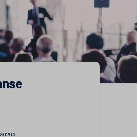
anse
O 80204