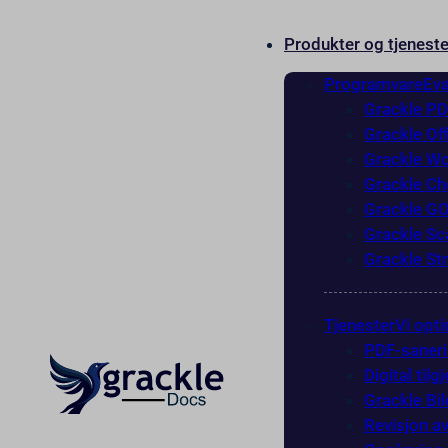
Produkter og tjeneste
Programvare
Eva
Grackle P
Grackle Of
Grackle W
Grackle Ch
Grackle G
Grackle Sc
Grackle St
Tjenester
Vi opti
PDF-saner
Digital til
Grackle Bi
Revisjon av