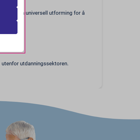
erter på universell utforming for å
i hvordan
sonlige
og utenfor utdanningssektoren.
aller inn