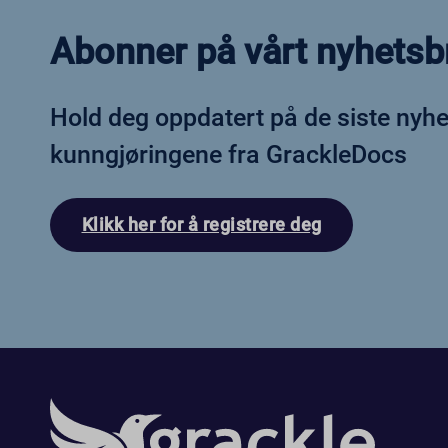
fs_uid
Abonner på vårt nyhetsb
NFWSE
ssm_au
Hold deg oppdatert på de siste nyh
wordpr
ws_for
kunngjøringene fra GrackleDocs
Klikk her for å registrere deg