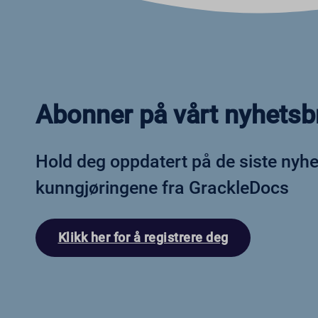
cbLDBe
ext_na
fs_uid
NFWSE
ssm_au
Abonner på vårt nyhetsb
wordpr
ws_for
Hold deg oppdatert på de siste nyh
kunngjøringene fra GrackleDocs
Klikk her for å registrere deg