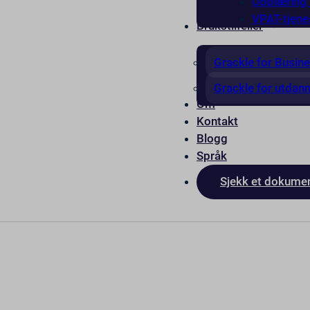
Opplæring i
VPAT-tjene
Brukstilfeller
Grackle for Busin
Grackle for utdan
Om
Kontakt
Blogg
Språk
Sjekk et dokume