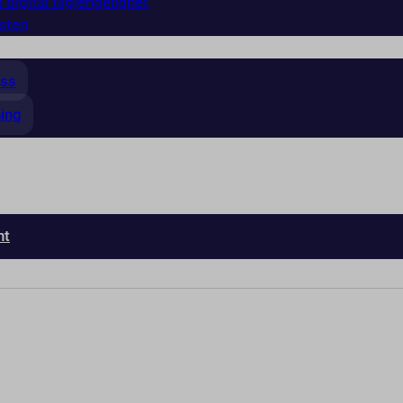
 digital tilgjengelighet
sten
ess
ning
nt