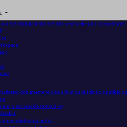
r
luer det digitale innholdet ditt med tanke på tilgjengelighet
DF
fice
orkspace
eck
O
an
ream
maliserer dokumentene dine slik at de er fullt kompatible o
ing
gjengelighet Grackle Consulting
ldetekst
 tilgjengelighet på nettet