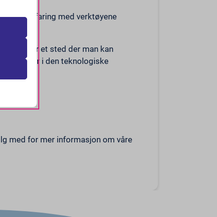
 er
e og
 praktisk erfaring med verktøyene
tise.
Det er et sted der man kan
i hvordan
ngende etter i den teknologiske
sonlige
 Følg med for mer informasjon om våre
aller inn