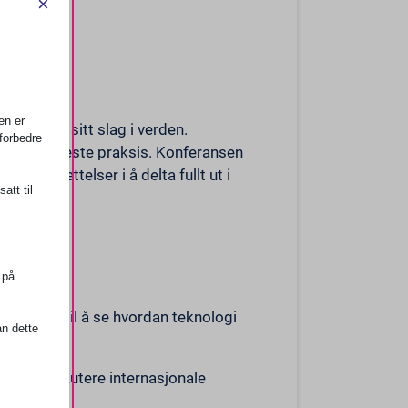
×
en er
største i sitt slag i verden.
forbedre
nnskap og beste praksis. Konferansen
nsnedsettelser i å delta fullt ut i
att til
 på
mulighet til å se hvordan teknologi
n dette
for å diskutere internasjonale