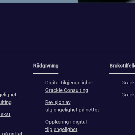
Rådgivning
Brukstilfell
Digital tilgjengelighet
Grack
Grackle Consulting
gelighet
Grack
lting
Revisjon av
tilgjengelighet på nettet
tekst
Opplæring i digital
tilgjengelighet
t på nettet