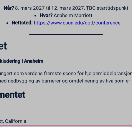
Når?
8. mars 2027 til 12. mars 2027, TBC starttidspunkt
Hvor?
Anaheim Marriott
Nettsted:
https://www.csun.edu/cod/conference
et
kludering i Anaheim
ungert som verdens fremste scene for hjelpemiddelbransjen
r med nedbygging av barrierer og omdefinering av hva som er m
mentet
, California