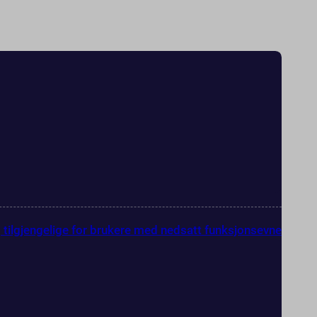
g tilgjengelige for brukere med nedsatt funksjonsevne