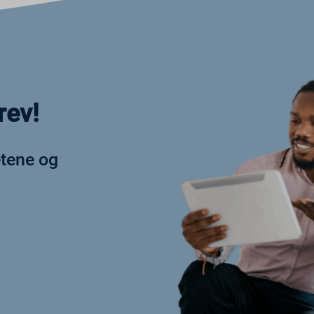
x
me
SSID
_c
rev!
esspass_16bb27147dd11b86705fc051b945e04b
m_*_hash
etene og