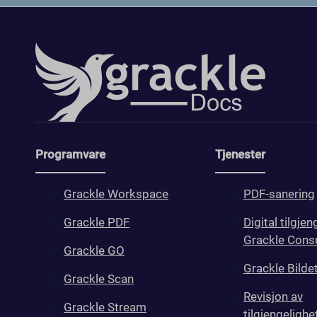
Programvare
Tjenester
Grackle Workspace
PDF-sanering
Grackle PDF
Digital tilgjen
Grackle Consu
Grackle GO
Grackle Bilde
Grackle Scan
Revisjon av
Grackle Stream
tilgjengelighe