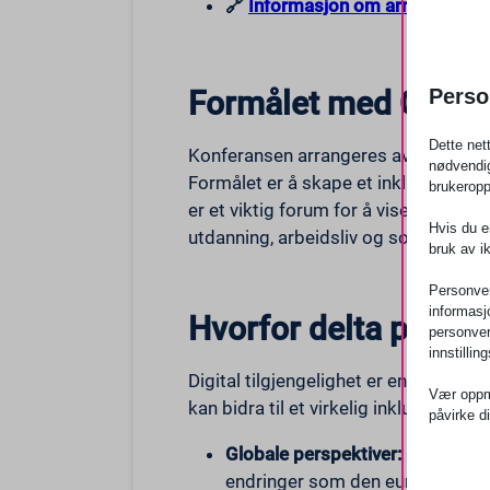
🔗
Informasjon om arrangement
Perso
Formålet med CSUN
Dette net
Konferansen arrangeres av California S
nødvendig
Formålet er å skape et inkluderende 
brukeropp
er et viktig forum for å vise frem lø
Hvis du er
utdanning, arbeidsliv og sosiale sa
bruk av i
Personvern
informasj
Hvorfor delta på C
personver
innstilli
Digital tilgjengelighet er en grunnl
Vær oppme
kan bidra til et virkelig inkluderende
påvirke d
Globale perspektiver:
Bli med ov
Viktig
endringer som den europeiske lo