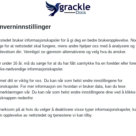
et
nverninnstillinger
tstedet bruker informasjonskapsler for å gi deg en bedre brukeropplevelse. No
tate University, Northridge Center on Disabilities, og er den 
e for at nettstedet skal fungere, mens andre hjelper oss med å analysere og 
miljø der forskere, praktikere og sluttbrukere kan dele ku
levelsen din. Vennligst se gjennom alternativene og velg hva du ønsker.
sninger som fjerner barrierer som hindrer personer med funksjo
 under 16 år, må du sørge for at du har fått samtykke fra en forelder eller fores
mmenhenger.
kke-nødvendige informasjonskapsler.
et ditt er viktig for oss. Du kan når som helst endre innstillingene for
onskapsler. For mer informasjon om hvordan vi bruker data, kan du lese
SUN 2027?
nerklæringen vår. Du kan når som helst endre innstillingene dine ved å klikke
ngsknappen nedenfor.
eggende menneskerettighet. Å delta på CSUN 2027 gir en unik 
rksom på at hvis du velger å deaktivere visse typer informasjonskapsler, ka
 samfunn.
in opplevelse av nettstedet og tjenestene vi kan tilby.
er 5000 forskere, praktikere og forkjempere fra hele verden 
ven om universell utforming og nye globale standarder.