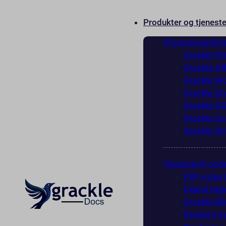
Produkter og tjeneste
Programvare
Eva
Grackle P
Grackle Of
Grackle W
Grackle Ch
Grackle G
Grackle Sc
Grackle St
Tjenester
Vi opti
PDF-saner
Digital til
Grackle Bi
Revisjon av