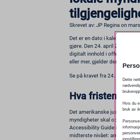
tilgjengeligh
Skrevet av: JP Regina on mar
Det er en dato i kalenderen s
gjøre. Den 24. april 2026 trer e
digitalt innhold i offentlig s
eller mer, gjelder denne friste
Perso
Se på kravet fra 24. april som e
Dette net
nødvendig
brukeropp
Hva fristen 24. a
Hvis du er
bruk av i
Det amerikanske justisdepartem
myndigheter skal oppfylle
WC
Personvern
Accessibility Guidelines, er de
informasj
personver
midterste nivået: ambisiøst, 
innstilli