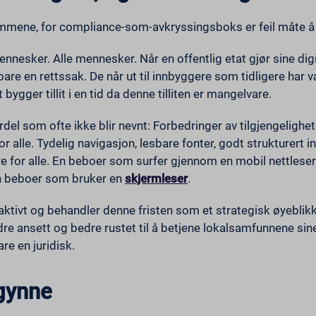
 rammene, for compliance-som-avkryssingsboks er feil måte å
mennesker. Alle mennesker. Når en offentlig etat gjør sine digi
bare en rettssak. De når ut til innbyggere som tidligere har 
ygger tillit i en tid da denne tilliten er mangelvare.
del som ofte ikke blir nevnt: Forbedringer av tilgjengelighet
r alle. Tydelig navigasjon, lesbare fonter, godt strukturert 
 for alle. En beboer som surfer gjennom en mobil nettleser 
 beboer som bruker en
skjermleser
.
tivt og behandler denne fristen som et strategisk øyeblikk
dre ansett og bedre rustet til å betjene lokalsamfunnene sine
re en juridisk.
gynne