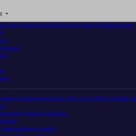
r
luer det digitale innholdet ditt med tanke på tilgjengelighet
DF
fice
orkspace
eck
O
an
ream
maliserer dokumentene dine slik at de er fullt kompatible o
ing
gjengelighet Grackle Consulting
ldetekst
 tilgjengelighet på nettet