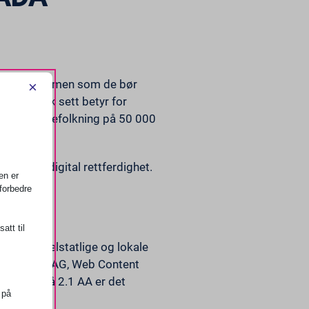
rundt ennå, men som de bør
×
ig” juridisk sett betyr for
etjener en befolkning på 50 000
arden for digital rettferdighet.
en er
forbedre
att til
rever at delstatlige og lokale
asjoner. WCAG, Web Content
lighet. Nivå 2.1 AA er det
 på