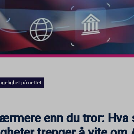
ngelighet på nettet
 nærmere enn du tror: Hva 
gheter trenger å vite om