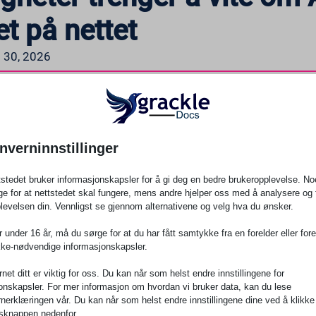
et på nettet
s 30, 2026
om mange statlige og lokale myndigheter ikke har satt ring 
n viktig ADA Title II-regel i kraft som vil endre hva “tilgjengel
ektor. Hvis din kommune, fylkeskommune eller statlige etat b
n for deg.
nverninnstillinger
n grunnlinje, ikke et tak. Det er en mulighet til å sette stand
tstedet bruker informasjonskapsler for å gi deg en bedre brukeropplevelse. No
e for at nettstedet skal fungere, mens andre hjelper oss med å analysere og 
levelsen din. Vennligst se gjennom alternativene og velg hva du ønsker.
pril faktisk betyr
 under 16 år, må du sørge for at du har fått samtykke fra en forelder eller fores
kke-nødvendige informasjonskapsler.
entet har vedtatt en regel i henhold til ADAs tittel II som k
AG
2.1 Nivå AA
standarder for nettinnhold og mobilapplik
et ditt er viktig for oss. Du kan når som helst endre innstillingene for
t internasjonalt anerkjente rammeverket for digital tilgjenge
onskapsler. For mer informasjon om hvordan vi bruker data, kan du lese
nerklæringen vår. Du kan når som helst endre innstillingene dine ved å klikke
oppnåelig og meningsfylt.
ngsknappen nedenfor.