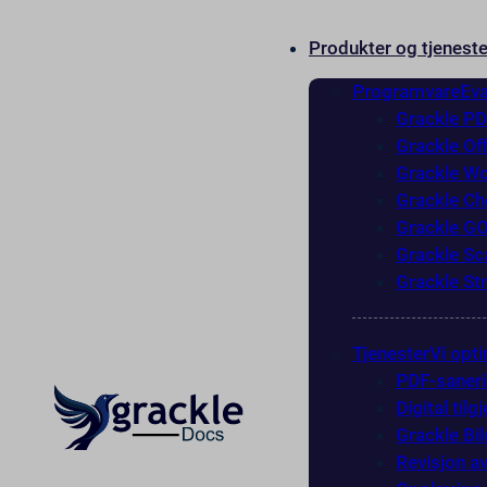
Produkter og tjeneste
Programvare
Eva
Grackle P
Grackle Of
Grackle W
Grackle Ch
Grackle G
Grackle Sc
Grackle St
Tjenester
Vi opti
PDF-saner
Digital til
Grackle Bi
Revisjon av