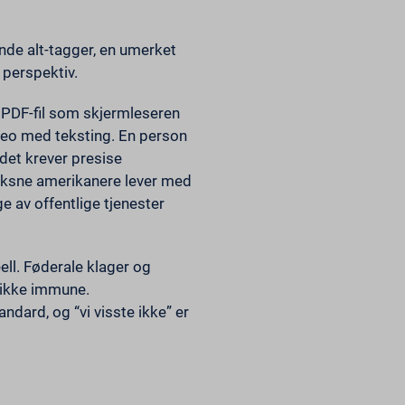
nde alt-tagger, en umerket
 perspektiv.
et PDF-fil som skjermleseren
deo med teksting. En person
 det krever presise
 voksne amerikanere lever med
e av offentlige tjenester
ell. Føderale klager og
r ikke immune.
ndard, og “vi visste ikke” er