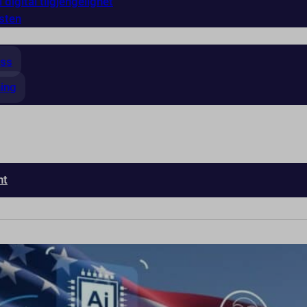
 digital tilgjengelighet
sten
ess
ning
nt