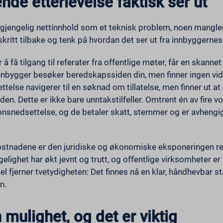
de etterlevelse faktisk ser ut
Vis detaljer
ings-time-*
s*
h
ixpanel
tilgjengelig nettinnhold som et teknisk problem, noen mangle
ie
 skritt tilbake og tenk på hvordan det ser ut fra innbyggernes
og_1
essuser_16bb27147dd11b86705fc051b945e04b
å få tilgang til referater fra offentlige møter, får en skann
x
innbygger besøker beredskapssiden din, men finner ingen vi
lse navigerer til en søknad om tillatelse, men finner ut at
me
den. Dette er ikke bare unntakstilfeller. Omtrent én av fire
onsnedsettelse, og de betaler skatt, stemmer og er avhengig
SSID
_c
esspass_16bb27147dd11b86705fc051b945e04b
 kostnadene er den juridiske og økonomiske eksponeringen re
ngelighet har økt jevnt og trutt, og offentlige virksomheter e
m_*_hash
 fjerner tvetydigheten: Det finnes nå en klar, håndhevbar sta
n.
 mulighet, og det er viktig