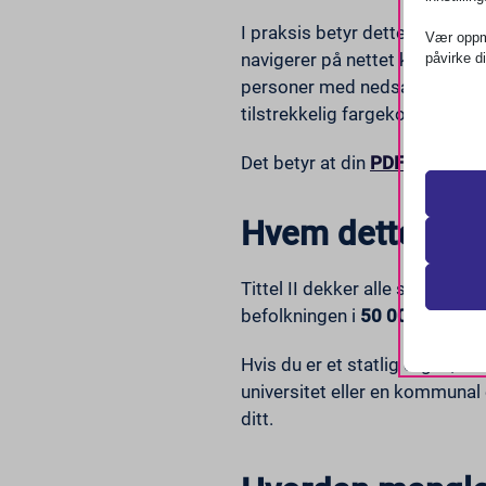
I praksis betyr dette at det d
Vær oppme
navigerer på nettet kun ved h
påvirke d
personer med nedsatt syn, kogn
tilstrekkelig fargekontrast, 
Viktig
Nødven
nødven
Det betyr at din
PDF-filer (ja,
tjenes
Hvem dette gjel
Analy
__cf_b
Statist
besøke
_cs_c
Tittel II dekker alle statlige
befolkningen i
50 000 eller m
cf_clea
Marke
scrly_t
_ga
Marked
Hvis du er et statlig organ, en
annons
wordpre
_ga_*
universitet eller en kommunal 
wordpre
_hp2_id
ditt.
Andre
wp-post
_pk_id*
_cs_id
Denne 
under d
wp-sett
_pk_ref
_gcl_au