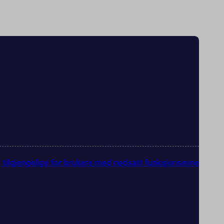
g tilgjengelige for brukere med nedsatt funksjonsevne