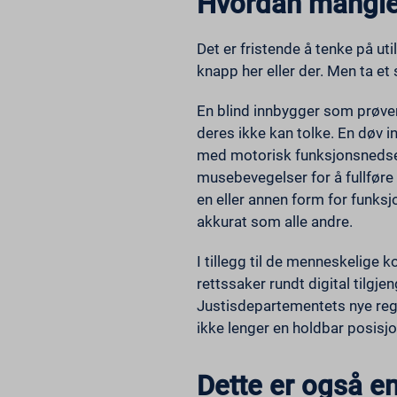
Hvordan manglen
wp-sett
_pk_se
wpe-aut
mp_*_m
Det er fristende å tenke på u
_dd_s
mhcook
knapp her eller der. Men ta et
scrly_l
_zitok
wordpr
amp_*
En blind innbygger som prøver 
cbLDBe
deres ikke kan tolke. En døv 
med motorisk funksjonsnedsette
ext_na
musebevegelser for å fullføre 
fs_uid
en eller annen form for funksj
NFWSE
akkurat som alle andre.
ssm_au
wordpr
I tillegg til de menneskelige
rettssaker rundt digital tilgje
ws_for
Justisdepartementets nye regel
ikke lenger en holdbar posisjo
Dette er også en