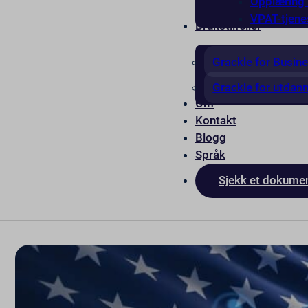
Opplæring i
VPAT-tjene
Brukstilfeller
Grackle for Busin
Grackle for utdan
Om
Kontakt
Blogg
Språk
Sjekk et dokume